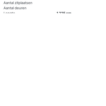
Aantal zitplaatsen
Aantal deuren
Lengte
1.225 cm
Breedte
252 cm
Technisch
Type
Uitvoering
Aantal Cilinders
Cilinderinhoud
Er zijn heel veel verzekeringen met verschillende
voorwaarden en het is lastig om te bepalen welke
verzekering het beste bij je past. Met Pricewise kun je
autoverzekeringen vergelijken en afsluiten.
Naar Pricewise
Gewichten
gewicht