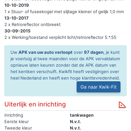
10-10-2019
1 x Stuur- of fuseekogel met slijtage kleiner of gelijk 1,0 mm
13-10-2017
2 x Retroreflector ontbreekt
30-09-2015
2 x Werking/toestand verplicht licht/retroreflector 5.*.55
Uw
APK van uw auto verloopt
over
97 dagen
, je kunt
je voertuig al twee maanden voor de APK vervaldatum
opnieuw laten keuren zonder dat de APK datum van
het kentken verschuift. Kwikfit heeft vestigingen over
heel Nederland en heeft een hoge klanttevredenheid.
Ga naar Kwik-Fit
Uiterlijk en inrichting
Inrichting
tankwagen
Eerste kleur
N.v.t.
Tweede kleur
N.v.t.