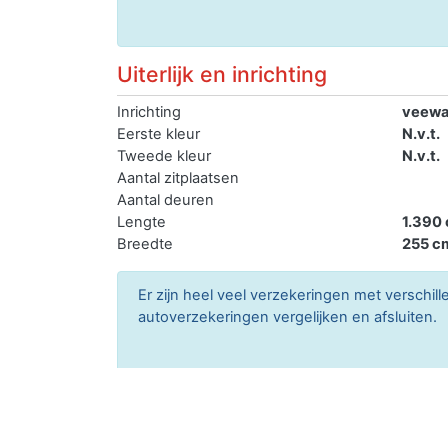
Uiterlijk en inrichting
Inrichting
veew
Eerste kleur
N.v.t.
Tweede kleur
N.v.t.
Aantal zitplaatsen
Aantal deuren
Lengte
1.390
Breedte
255 c
Er zijn heel veel verzekeringen met verschil
autoverzekeringen vergelijken en afsluiten.
Gewichten
Laadvermogen
27.50