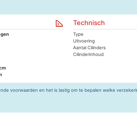
Technisch
agen
Type
Uitvoering
Aantal Cilinders
Cilinderinhoud
 cm
m
lende voorwaarden en het is lastig om te bepalen welke verzekerin
0 kg
Max trekken geremd