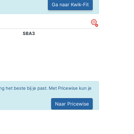
Ga naar Kwik-Fit
SBA3
g het beste bij je past. Met Pricewise kun je
Naar Pricewise