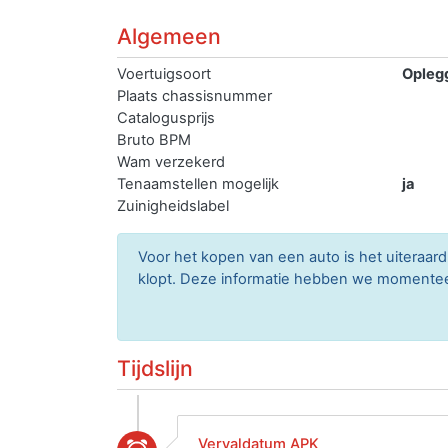
Algemeen
Voertuigsoort
Opleg
Plaats chassisnummer
Catalogusprijs
Bruto BPM
Wam verzekerd
Tenaamstellen mogelijk
ja
Zuinigheidslabel
Voor het kopen van een auto is het uitera
klopt. Deze informatie hebben we momenteel 
Tijdslijn
Vervaldatum APK