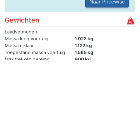
Naar Pricewise
Gewichten
Laadvermogen
Massa leeg voertuig
1.022 kg
Massa rijklaar
1.122 kg
Toegestane massa voertuig
1.565 kg
Max trekken geremd
900 kg
Max trekken ongeremd
520 kg
Max trekken autonoom
geremd
Max trekken middanas
geremd
Max trekken oplegger
geremd
Verkopen
Je kan de auto met kenteken PDHD14 gemakkelijk online
verkopen.