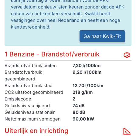
kunt je voertuig al twee maanden voor de APK
vervaldatum opnieuw laten keuren zonder dat de APK
datum van het kentken verschuift. Kwikfit heeft
vestigingen over heel Nederland en heeft een hoge
klanttevredenheid.
Ga naar Kwik-Fit
1 Benzine - Brandstof/verbruik
Brandstofverbruik buiten
7,20 l/100km
Brandstofverbruik
9,20 l/100km
gecombineerd
Brandstofverbruik stad
12,70 l/100km
CO2 uitstoot gecombineerd
218 g/km
Emissiecode
2
Geluidsniveau rijdend
74 dB
Geluidsniveau stationair
80 dB
Netto maximum vermogen
90,00 kW
Uiterlijk en inrichting