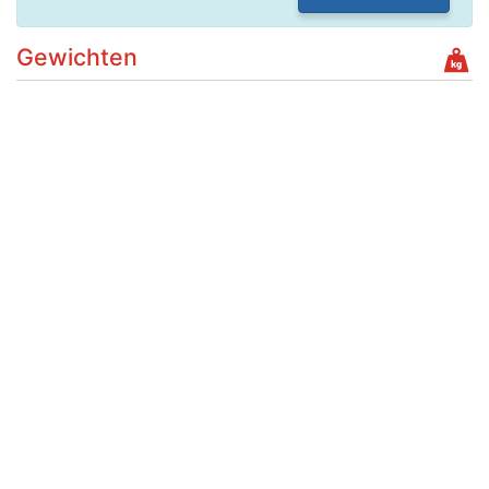
Gewichten
Laadvermogen
Massa leeg voertuig
1.250 kg
Massa rijklaar
1.350 kg
Toegestane massa voertuig
1.830 kg
Max trekken geremd
1.500 kg
Max trekken ongeremd
675 kg
Max trekken autonoom
geremd
Max trekken middanas
geremd
Max trekken oplegger
geremd
Verkopen
Je kan de auto met kenteken TFDG19 gemakkelijk online
verkopen.