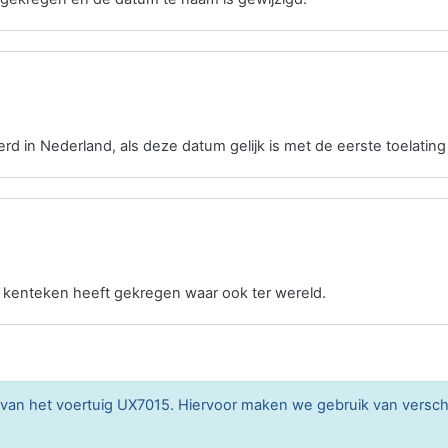
erd in Nederland, als deze datum gelijk is met de eerste toelating
n kenteken heeft gekregen waar ook ter wereld.
n van het voertuig UX7015. Hiervoor maken we gebruik van versc