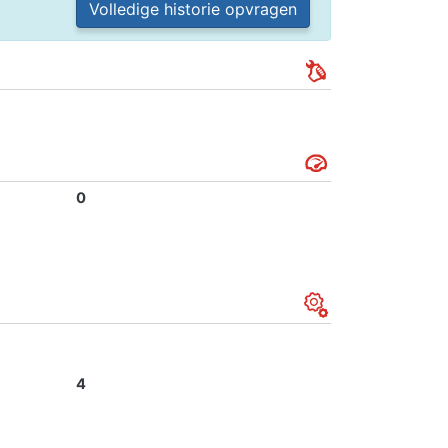
Volledige historie opvragen
0
4