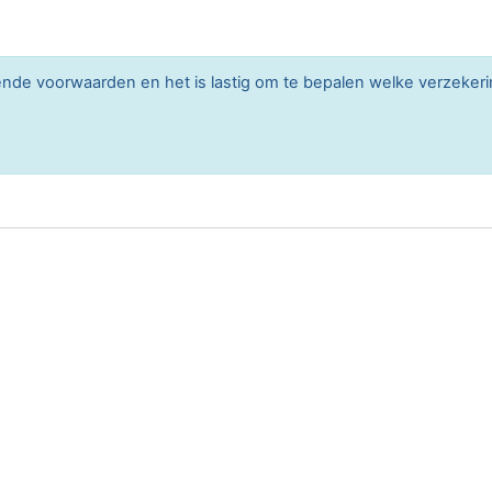
lende voorwaarden en het is lastig om te bepalen welke verzekerin
Max trekken geremd
g
Max trekken ongeremd
kg
Max trekken autonoom gere
Max trekken middanas gerem
Max trekken oplegger gerem
jk online verkopen.
 zelf verkopen door deze te delen via sociaal media. Druk op d
prijs aangezien je de auto middels deze manier vaak verkoopt aan 