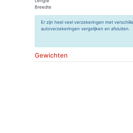
Lengte
Breedte
Er zijn heel veel verzekeringen met verschil
autoverzekeringen vergelijken en afsluiten.
Gewichten
Laadvermogen
Massa leeg voertuig
946 k
Massa rijklaar
1.046 
Toegestane massa voertuig
Verkopen
Je kan de auto met kenteken UX7015 gemakkeli
De eerste en de goedkoopste methode is je auto
er een eerlijk verhaal bij met een realistische 