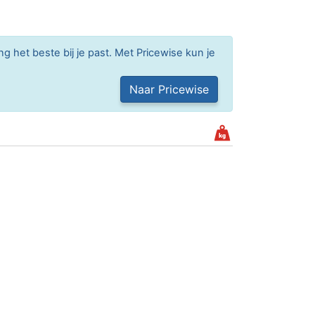
g het beste bij je past. Met Pricewise kun je
Naar Pricewise
md
d
d
e knop in het menu om deze link te delen. Type
een bekende. Vraag je vrienden het bericht te