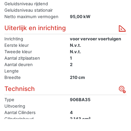
Geluidsniveau rijdend
Geluidsniveau stationair
Netto maximum vermogen
95,00 kW
Uiterlijk en inrichting
Inrichting
voor vervoer voertuigen
Eerste kleur
N.v.t.
Tweede kleur
N.v.t.
Aantal zitplaatsen
1
Aantal deuren
2
Lengte
Breedte
210 cm
Technisch
Type
906BA35
Uitvoering
Aantal Cilinders
4
Cilinderinhoud
2.143 cm³