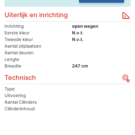
Uiterlijk en inrichting
Inrichting
open wagen
Eerste kleur
N.v.t.
Tweede kleur
N.v.t.
Aantal zitplaatsen
Aantal deuren
Lengte
Breedte
247 cm
Technisch
Type
Uitvoering
Aantal Cilinders
Cilinderinhoud
Er zijn heel veel verzekeringen met verschillende
voorwaarden en het is lastig om te bepalen welke