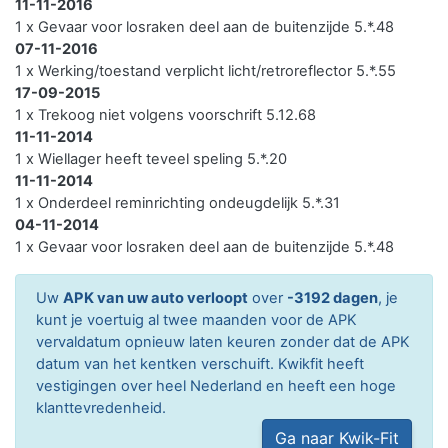
11-11-2016
1 x Gevaar voor losraken deel aan de buitenzijde 5.*.48
07-11-2016
1 x Werking/toestand verplicht licht/retroreflector 5.*.55
17-09-2015
1 x Trekoog niet volgens voorschrift 5.12.68
11-11-2014
1 x Wiellager heeft teveel speling 5.*.20
11-11-2014
1 x Onderdeel reminrichting ondeugdelijk 5.*.31
04-11-2014
1 x Gevaar voor losraken deel aan de buitenzijde 5.*.48
Uw
APK van uw auto verloopt
over
-3192 dagen
, je
kunt je voertuig al twee maanden voor de APK
vervaldatum opnieuw laten keuren zonder dat de APK
datum van het kentken verschuift. Kwikfit heeft
vestigingen over heel Nederland en heeft een hoge
klanttevredenheid.
Ga naar Kwik-Fit