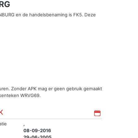
URG
NBURG en de handelsbenaming is FK5. Deze
euren. Zonder APK mag er geen gebruik gemaakt
t kenteken WRVG69.
K
atie
,
08-09-2016
29-06-2005