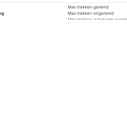
Max trekken geremd
kg
Max trekken ongeremd
Max trekken autonoom gere
kg
Max trekken middanas gerem
Max trekken oplegger gerem
ijk online verkopen.
 zelf verkopen door deze te delen via sociaal media. Druk op d
prijs aangezien je de auto middels deze manier vaak verkoopt aan 
ls een platform. Bij
Marktplaats Auto
heeft u elke maand 1 miljoe
s waar dan ook.
en middels een auto inkoper. Deze geeft voor elke auto binnen 
an europa is
Wijkopenautos
.
r je de benodigde gegevens van je auto in zoals het kenteken en 