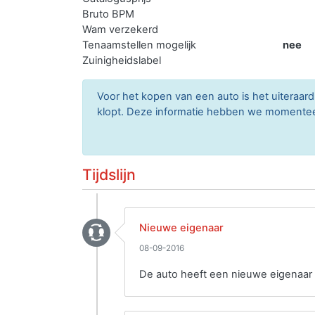
Bruto BPM
Wam verzekerd
Tenaamstellen mogelijk
nee
Zuinigheidslabel
Voor het kopen van een auto is het uitera
klopt. Deze informatie hebben we momenteel 
Tijdslijn
Nieuwe eigenaar
08-09-2016
De auto heeft een nieuwe eigenaar 