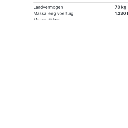
Laadvermogen
70 kg
Massa leeg voertuig
1.230 
Massa rijklaar
Toegestane massa voertuig
1.300 
Verkopen
Je kan de auto met kenteken WRVG69 gemakkel
De eerste en de goedkoopste methode is je auto
er een eerlijk verhaal bij met een realistische 
delen voor een groter bereik.
De tweede optie is de auto zelf verkopen midde
succesvolle verkoop is daarmee 2 x zo groot al
De derde mogelijkheid is de auto direct verkop
gegevens en overige informatie. De grootste v
Als vierde optie is laten verkopen. Hierbij voe