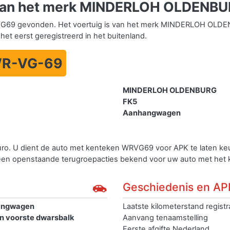
van het merk MINDERLOH OLDENB
G69 gevonden. Het voertuig is van het merk MINDERLOH OLDE
het eerst geregistreerd in het buitenland.
R-VG-69
MINDERLOH OLDENBURG
FK5
Aanhangwagen
uro. U dient de auto met kenteken WRVG69 voor APK te laten k
geen openstaande terugroepacties bekend voor uw auto met he
Geschiedenis en AP
angwagen
Laatste kilometerstand registr
en voorste dwarsbalk
Aanvang tenaamstelling
Eerste afgifte Nederland