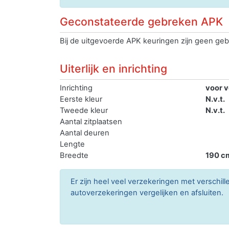
Geconstateerde gebreken APK
Bij de uitgevoerde APK keuringen zijn geen geb
Uiterlijk en inrichting
Inrichting
voor v
Eerste kleur
N.v.t.
Tweede kleur
N.v.t.
Aantal zitplaatsen
Aantal deuren
Lengte
Breedte
190 c
Er zijn heel veel verzekeringen met verschil
autoverzekeringen vergelijken en afsluiten.