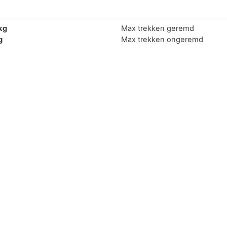
kg
Max trekken geremd
g
Max trekken ongeremd
Max trekken autonoom gere
kg
Max trekken middanas gerem
Max trekken oplegger gerem
ijk online verkopen.
 zelf verkopen door deze te delen via sociaal media. Druk op d
prijs aangezien je de auto middels deze manier vaak verkoopt aan 
ls een platform. Bij
Marktplaats Auto
heeft u elke maand 1 miljoe
s waar dan ook.
en middels een auto inkoper. Deze geeft voor elke auto binnen 
an europa is
Wijkopenautos
.