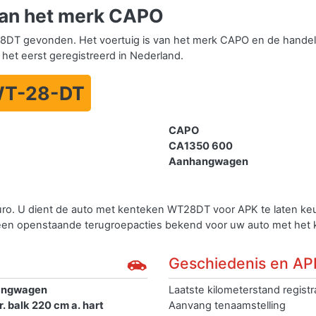
an het merk CAPO
DT gevonden. Het voertuig is van het merk CAPO en de hande
 het eerst geregistreerd in Nederland.
T-28-DT
CAPO
CA1350 600
Aanhangwagen
uro. U dient de auto met kenteken WT28DT voor APK te laten k
geen openstaande terugroepacties bekend voor uw auto met he
Geschiedenis en AP
angwagen
Laatste kilometerstand registr
r. balk 220 cm a. hart
Aanvang tenaamstelling