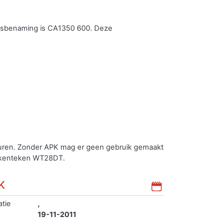
lsbenaming is CA1350 600. Deze
euren. Zonder APK mag er geen gebruik gemaakt
t kenteken WT28DT.
K
atie
,
19-11-2011