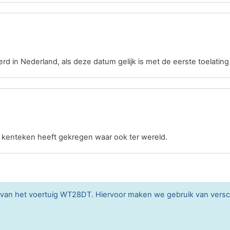
erd in Nederland, als deze datum gelijk is met de eerste toelating
n kenteken heeft gekregen waar ook ter wereld.
n van het voertuig WT28DT. Hiervoor maken we gebruik van vers