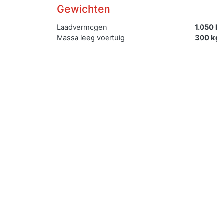
Gewichten
Laadvermogen
1.050 
Massa leeg voertuig
300 k
Massa rijklaar
Toegestane massa voertuig
1.350 
Verkopen
Je kan de auto met kenteken WT28DT gemakkel
De eerste en de goedkoopste methode is je auto
er een eerlijk verhaal bij met een realistische 
delen voor een groter bereik.
De tweede optie is de auto zelf verkopen midde
succesvolle verkoop is daarmee 2 x zo groot al
De derde mogelijkheid is de auto direct verkop
gegevens en overige informatie. De grootste v