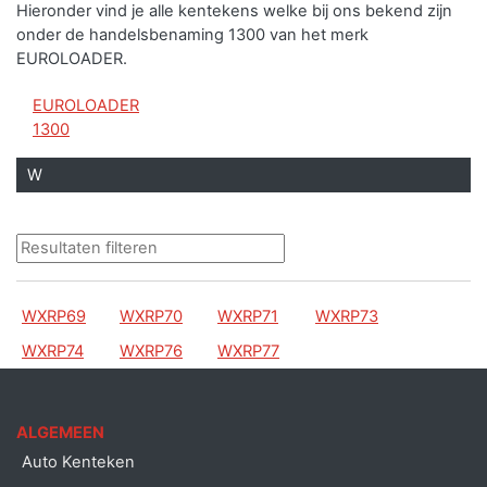
Hieronder vind je alle kentekens welke bij ons bekend zijn
onder de handelsbenaming 1300 van het merk
EUROLOADER.
EUROLOADER
1300
W
WXRP69
WXRP70
WXRP71
WXRP73
WXRP74
WXRP76
WXRP77
ALGEMEEN
Auto Kenteken