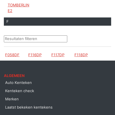
TOMBERLIN
E2
F
F058DF
F116DP
F117DP
F118DP
ALGEMEEN
Auto Kenteken
Kenteken check
Merken
Laatst bekeken kentekens