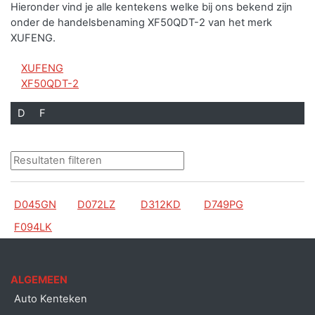
Hieronder vind je alle kentekens welke bij ons bekend zijn
onder de handelsbenaming XF50QDT-2 van het merk
XUFENG.
XUFENG
XF50QDT-2
D
F
D045GN
D072LZ
D312KD
D749PG
F094LK
ALGEMEEN
Auto Kenteken