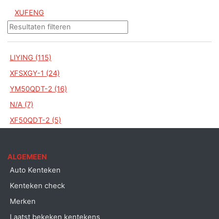
XUFENG
LIYING (115)
XFSXGY-1 (24)
YM50QDT-2 (16)
N/A (7)
XF50QDT-2 (5)
ALGEMEEN
Auto Kenteken
Kenteken check
Merken
Laatst bekeken kentekens