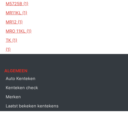
M5725B (1)
MR11KL (1)
MR12 (1)
MRO 11KL (1)
TK (1)
(1)
ALGEMEEN
Auto Kenteken
Kenteken check
Merken
Laatst bekeken kentekens
Copyright © Auto kenteken