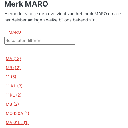
Merk MARO
Hieronder vind je een overzicht van het merk MARO en alle
handelsbenamingen welke bij ons bekend zijn.
MARO
MA (12)
MR (12)
11 (5)
11 KL (3)
11KL (2)
MB (2)
MO430A (1)
MA 01LL (1)