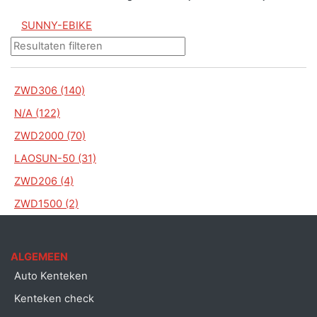
SUNNY-EBIKE
ZWD306 (140)
N/A (122)
ZWD2000 (70)
LAOSUN-50 (31)
ZWD206 (4)
ZWD1500 (2)
ALGEMEEN
Auto Kenteken
Kenteken check