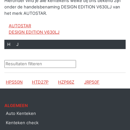
Hieronder vind je alle kentekens welke bij ons bekend zijn
onder de handelsbenaming DESIGN EDITION V630LJ van
het merk AUTOSTAR.
AUTOSTAR
DESIGN EDITION V630LJ
H
J
HPS50N
HTD27P
HZP66Z
JRP50F
ALGEMEEN
Auto Kenteken
Kenteken check