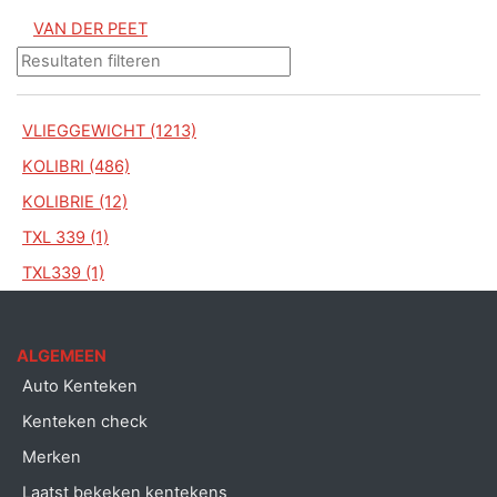
VAN DER PEET
VLIEGGEWICHT (1213)
KOLIBRI (486)
KOLIBRIE (12)
TXL 339 (1)
TXL339 (1)
ALGEMEEN
Auto Kenteken
Kenteken check
Merken
Laatst bekeken kentekens